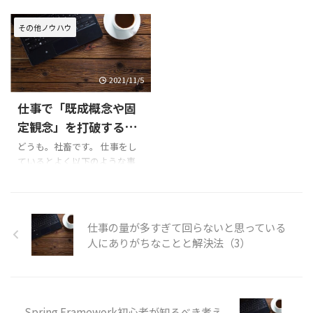
自前のDNSを使用して名前解
帰った際に、中学時代の友人
が陥りがちな状況とその対処
に、出力先ファイル名にシェ
決 以下のようなシステムがあ
達とばったり出くわしてその
法を３つ。そもそも論として、
ル変数${}を使う方法を解説 ポ
その他ノウハウ
って、システムをリプレースし
まま飲み会に行ったんです。
仕事が多いことの何が悪いか
イント ${}を含むファイル名部
ていくようなパターンです。
彼・彼女ら五人は高校卒業後
というと、ワークライフバラン
分をawkコマンドのシングルク
DNSで名前解決をしています
に地元に戻り、それ以降ずっと
スが崩れたり、各仕事の品質が
オーテーションの外に出す。シ
から ...
一緒につるんでいるのだ ...
落ちてしまったりと色々問題を
ングルクオーテーションの外
2021/11/5
誘発してしまいますからね。
にある文字列はシェルの記法
仕事で「既成概念や固
時間効率化とか生産性アップ
として解釈されるその後、シ
の話ではないです。もっと根源
ングルクオーテーション内の
定観念」を打破する方
的な話です。長くなりそうなの
文字列として処理される OKな
法。
どうも。社畜です。 仕事をし
で何回かに分けて以下を書い
パターン 以下の様に書いてく
ているとよく以下のような事
ていきます。 引き受けすぎ問
ださい。 ${DIR}の部分がシェ
を見聞きしませんか？ 「固定
題 自分でやりすぎ問題 ←今
ルの変数です。 awk <
観念に囚われずに柔軟な発想
回はこれ優先度勘違い問題 自
${BASE_DIR}/data/user.csv -F,
で〜〜〜」 この固定観念です
分でやりすぎ問題 前回の記事
'{OFMT=" ...
が本当に囚われてはいけないの
仕事の量が多すぎて回らないと思っている
では、仕事を引き受けすぎじ
でしょうか。もう少し言うな
人にありがちなことと解決法（3）
ゃない？って話をし ...
らば、固定観念があると柔軟
な発想はできないのでしょう
か。 今回はここについて確認
したいと思います。 先に結論
既成概念や固定観念は悪では
Spring Framework初心者が知るべき考え