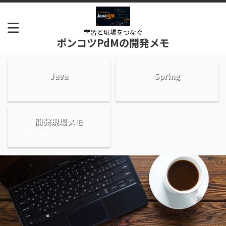
学習と現場をつなぐ
ポンコツPdMの開発メモ
Java
Spring
Javaに関するテーマ
特にSpringについてはこちら
開発現場メモ
開発に関するノウハウやメモ