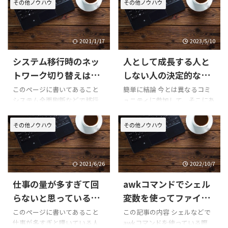
その他ノウハウ
その他ノウハウ
2021/1/17
2023/5/10
システム移行時のネッ
人として成長する人と
トワーク切り替えはど
しない人の決定的な違
のようにするか
い
このページに書いてあること
簡単に結論 今とは異なるコミ
システム全面刷新などで移行
ュニティに参加して、そこにあ
するときに、リリースしたシス
る知識を吸収できるか否か。
テムに対してネットワークを
これが長い人生で人として成
その他ノウハウ
その他ノウハウ
切り替えていくと思いますが、
長できるかどうかの決定的な
その時の方式について備忘メ
ポイントになります。 この記
モ。別に何が優れてるとかい
事に書いてあること 地元に残
う話はないです。 前提 Webア
った友達との会話がつまらな
2021/6/26
2022/10/7
プリが3個あるシステム(例とし
い理由 人の成長は「新しい人
仕事の量が多すぎて回
awkコマンドでシェル
て3個なだけで、通常は50とか
間関係から生まれる」という
100とかある)最終的には3個の
説 自己を成長させるための行
らないと思っている人
変数を使ってファイル
システムを入れ替えるDBは既
動の具体例 はじめに 先日私の
にありがちなことと解
出力する
このページに書いてあること
この記事の内容 シェルなどで
存のものを使う既存アプリは
実家のある神奈川のど田舎に
仕事が多すぎと嘆いている人
awkコマンドを使っている際
決法（２）