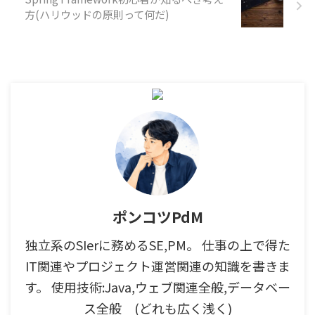
ありません。 なぜか。それは
方(ハリウッドの原則って何だ)
既成概念や固定観念という言
葉は以下と同じ意味でも使え
るからです。 「常識」 どうで
しょうか？全然悪ではないこ
とが一発で分かったと思いま
す。 大切なのは「多く ...
ポンコツPdM
独立系のSIerに務めるSE,PM。 仕事の上で得た
IT関連やプロジェクト運営関連の知識を書きま
す。 使用技術:Java,ウェブ関連全般,データベー
ス全般 (どれも広く浅く)