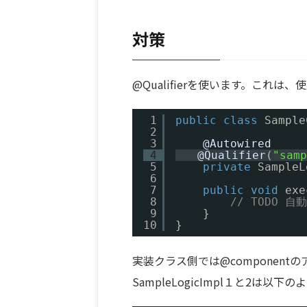
対策
@Qualifierを使います。これ
1
public
class
Sample
2
3
@Autowired
4
@Qualifier
(
"samp
5
private
SampleL
6
7
public
void
exe
8
// TODO
9
}
10
}
実装クラス側では@componen
SampleLogicImpl１と2は以下