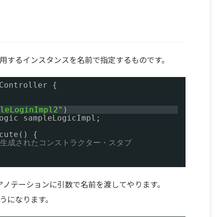
は、使用するインスタンスを名前で指定するものです。
Controller {
leLoginImpl2"
)
ogic sampleLogicImpl;
cute() {
 自動生成されたコンストラクター・スタブ
tのアノテーションに引数で名前を渡してやります。
のようになります。