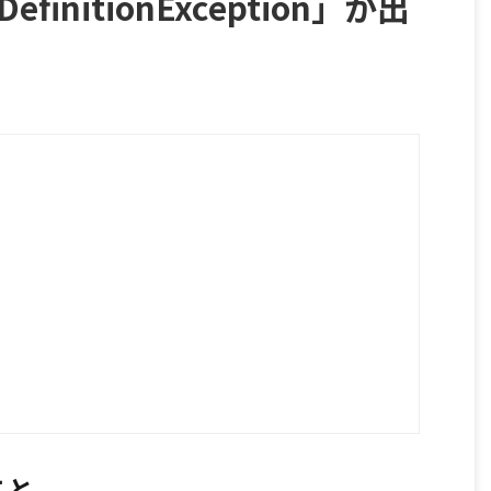
efinitionException」が出
こと