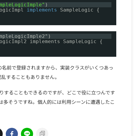
mpleLogicImple"
)
ogicImpl 
implements
SampleLogic {
mpleLogicImple2")
ogicImpl2 implements SampleLogic {
に指定の名前で登録されますから、実装クラスがいくつあっ
rkが混乱することもありません。
ったりすることもできるのですが、どこで役に立つんです
ることは多そうですね。個人的には利用シーンに遭遇したこ