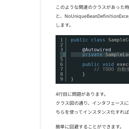
このような関連のクラスがあった時、Sa
と、NoUniqueBeanDefinitionExcept
します。
1
public
class
SampleC
2
3
@Autowired
4
private
SampleLo
5
6
public
void
exec
7
// TODO 
8
}
9
}
4行目に問題があります。
クラス図の通り、インタフェース
ちらを使ってインスタンス化すれば
簡単に回避することができます。