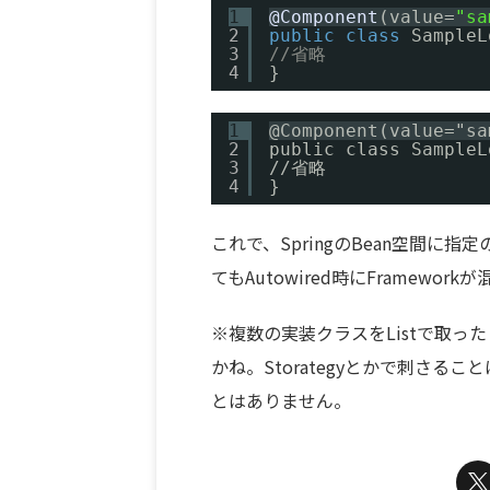
1
@Component
(value=
"sa
2
public
class
SampleL
3
//省略
4
}
1
@Component(value="sa
2
public class SampleL
3
//省略
4
}
これで、SpringのBean空間
てもAutowired時にFramewo
※複数の実装クラスをListで取
かね。Storategyとかで刺さ
とはありません。