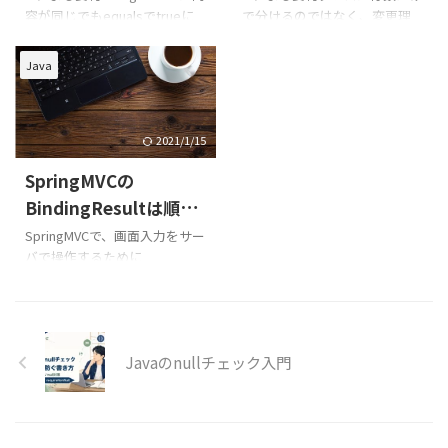
ノテーションを付与し、パッ
hashCodeです。 この記事のポ
容が同じでもequalsでtrueに
で分けるのではなく、変更理
を比較する方法
ケージスキャン設定を見直す
イント equalsは「同じ値とし
なりません。StringBuilderは
由と責務で分けます。Service
エラー例 @RestController
て扱うか」を決める hashCode
Objectのequalsを内容比較用
が入力変換、金額計算、在庫
Java
pub ...
はHashSetやHashMapの探索
にオーバーライドしていない
確認、保存、通知まで抱えた
に使 ...
ため、同じインスタンスかを
ら、業務計算や外部連携を独
比較します。内容を比較するな
立させる候補です。一方、処理
らtoStringしてString.equalsを
を1行ずつ別クラスへ移すと流
2021/1/15
使うか、String側の
れが追いにくくなります。
SpringMVCの
contentEqualsへStringBuilder
Serviceにはユースケースの進
を渡します。StringBuilderは可
行とトランザクション境界を
BindingResultは順序
変なので、Setの重複判定や
残し、独立して説明・テスト
が大事だった話
SpringMVCで、画面入力をサー
Mapのキーにも向きません。比
できる責務を切り出します。
バで操作するために
較する時点で不変なStringへ変
新人が既存システムへ機能追
@ModelaAttributeを使って、
換するのが ...
加すると、Serviceクラスへ処
@Validでバリデーションを行
理を足すことがよくあります。
いました。 そして、後になっ
最初は登録だけだったService
てからその結果を
へ、割引計算、在庫確認、メ ...
Javaのnullチェック入門
BindingResult#hasErrorで受け
取る必要が出たのでメソッド
に追加して、以下の様なメソッ
ドになりました。 public
String