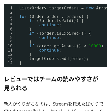
1
List<Order> targetOrders = 
new
ArrayL
2
3
for
(Order order : orders) {
4
if
(!order.isPaid()) {
5
continue
;
6
}
7
if
(!order.isExpired()) {
8
continue
;
9
}
10
if
(order.getAmount() < 
10000
) {
11
continue
;
12
}
13
targetOrders.add(order);
14
}
レビューではチームの読みやすさが
見られる
新人がやりがちなのは、Streamを覚えたばかりで
何でもStream化することです。レビューでは、チー