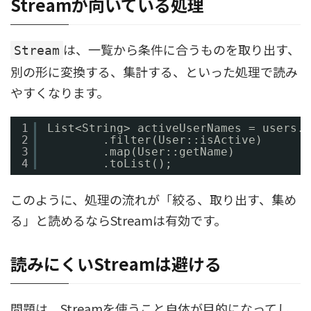
Streamが向いている処理
は、一覧から条件に合うものを取り出す、
Stream
別の形に変換する、集計する、といった処理で読み
やすくなります。
1
List<String> activeUserNames = users.s
2
.filter(User::isActive)
3
.map(User::getName)
4
.toList();
このように、処理の流れが「絞る、取り出す、集め
る」と読めるならStreamは有効です。
読みにくいStreamは避ける
問題は、Streamを使うこと自体が目的になってし