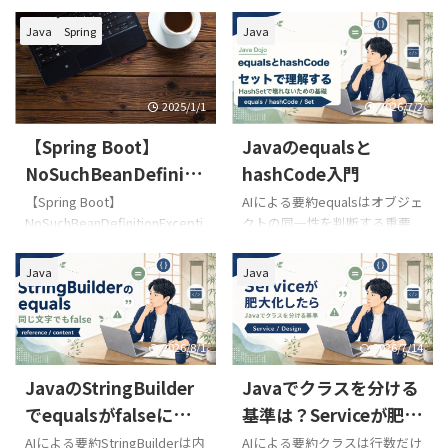
Java
Spring
Java
2025/1/1
2026/7/2
【Spring Boot】
Javaのequalsと
NoSuchBeanDefiniti
hashCode入門
onExceptionの対処法
【Spring Boot】
AIによる要約equalsはオブジェ
NoSuchBeanDefinitionExcepti
クトの同一性を判断する重要
onの対処法 要約 エラーの概要:
なメソッドですが、hashCode
SpringのDIコンテナが、注入し
とセットで考えないとHashSet
Java
Java
ようとしているBeanを見つけ
やHashMapで不具合につなが
られない。 主な原因: Bean対
ります。この記事では、初学者
象クラスに @Service,
がつまずきやすい理由を現場
@Component などのアノテー
目線で整理します。 前回の文
2026/8/1
2026/7/14
ションが付与されていない
字列比較では、==ではなく
JavaのStringBuilder
Javaでクラスを分ける
@ComponentScan でスキャン
equalsを使う話をしました。
対象パッケージが誤っている
次に現場で出てくるのが、自
でequalsがfalseにな
基準は？Serviceが肥大
修正方法のポイント: 正しいア
分で作ったクラスのequalsと
る理由｜文字列の内容
化した時の分割例
AIによる要約StringBuilderは内
AIによる要約クラスは行数だけ