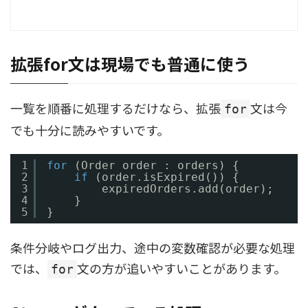
拡張for文は現場でも普通に使う
一覧を順番に処理するだけなら、拡張
文は今
for
でも十分に読みやすいです。
1
for
(Order order : orders) {
2
if
(order.isExpired()) {
3
expiredOrders.add(order);
4
}
5
}
条件分岐やログ出力、途中の変数確認が必要な処理
では、
文の方が追いやすいことがあります。
for