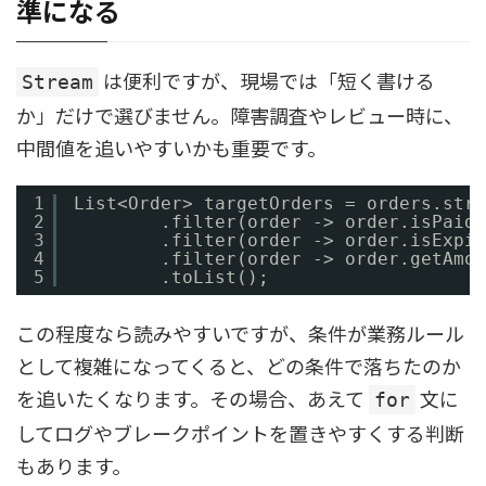
準になる
は便利ですが、現場では「短く書ける
Stream
か」だけで選びません。障害調査やレビュー時に、
中間値を追いやすいかも重要です。
1
List<Order> targetOrders = orders.stre
2
.filter(order -> order.isPaid(
3
.filter(order -> order.isExpir
4
.filter(order -> order.getAmou
5
.toList();
この程度なら読みやすいですが、条件が業務ルール
として複雑になってくると、どの条件で落ちたのか
を追いたくなります。その場合、あえて
文に
for
してログやブレークポイントを置きやすくする判断
もあります。