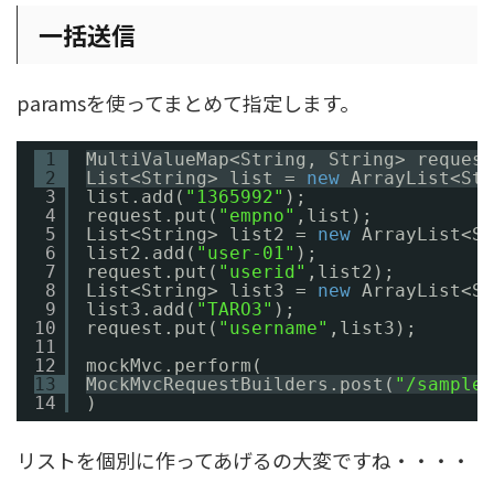
一括送信
paramsを使ってまとめて指定します。
1
MultiValueMap<String, String> request
2
List<String> list = 
new
ArrayList<Str
3
list.add(
"1365992"
);
4
request.put(
"empno"
,list);
5
List<String> list2 = 
new
ArrayList<St
6
list2.add(
"user-01"
);
7
request.put(
"userid"
,list2);
8
List<String> list3 = 
new
ArrayList<St
9
list3.add(
"TARO3"
);
10
request.put(
"username"
,list3);
11
12
mockMvc.perform(
13
MockMvcRequestBuilders.post(
"/sample"
14
)
リストを個別に作ってあげるの大変ですね・・・・