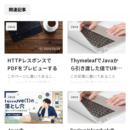
関連記事
Java
Java
2020/10/19
2021/5/30
HTTPレスポンスで
ThymeleafでJavaか
PDFをプレビューする
ら引き渡した値でURL
を組み立てるときの簡
このページに書いてあるこ
この記事に書いてあること
と。 Javaアプリの開発で、
Tymeleafを使っていて、Java
単な注意点
PDFを操作する機会があったの
アプリ側から引き渡した値を
ですが、HTTPのレスポンスに
使ってHTML側でURLを生成し
Java
Java
PDFをセットすると勝手にダウ
たいような場合があると思い
ンロードしてしまい、プレビ
ます。例えば、ファイル名は固
ュー表示ができなかったので
定だがドメインなどを条件に
解決策のメモ 発生した問題解
よって切り替えたい場合などで
2026/8/1
2021/7/1
決方法 背景： Jasper Report
す。 簡単な注意点があったの