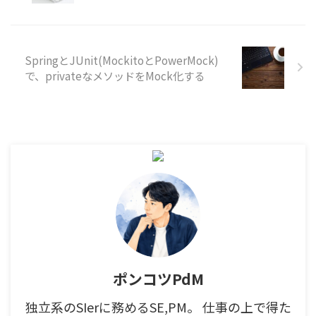
字列比較では、==ではなく
equalsを使う話をしました。
次に現場で出てくるのが、自
分で作ったクラスのequalsと
SpringとJUnit(MockitoとPowerMock)
hashCodeです。 この記事のポ
で、privateなメソッドをMock化する
イント equalsは「同じ値とし
て扱うか」を決める hashCode
はHashSetやHashMapの探索
に使 ...
ポンコツPdM
独立系のSIerに務めるSE,PM。 仕事の上で得た