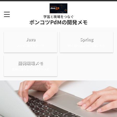
学習と現場をつなぐ
ポンコツPdMの開発メモ
Java
Spring
Javaに関するテーマ
特にSpringについてはこちら
開発現場メモ
開発に関するノウハウやメモ