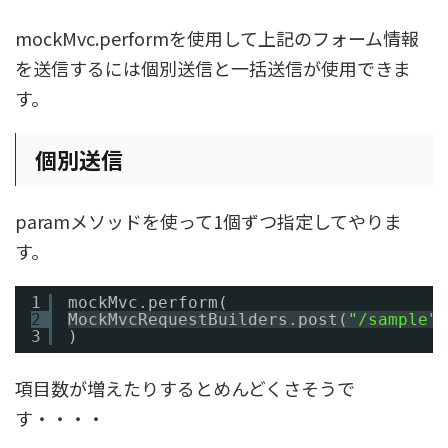
mockMvc.performを使用して上記のフォーム情報
を送信するには個別送信と一括送信が使用できま
す。
個別送信
paramメソッドを使って1個ずつ指定してやりま
す。
1
mockMvc.perform(
2
MockMvcRequestBuilders.post(
"/sample"
)
3
)
項目数が増えたりするとめんどくさそうで
す・・・・