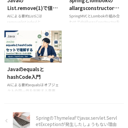
Javaの
Springとlombokの
というライブラリを使ってPDF
でメモ。 前提 Spring MVC
をJava内で生成、HTTPのレス
5.xJava11Thymeleaf.3.0.11 先
List.remove(1)で値で
allargsconstructorで
ポンスとして返却という仕組
に結論 Thymeleaf側でURLを組
はなく添字が消える理
「NoUniqueBeanDefi
AIによる要約Listには
SpringMVCとLombokの組み合
みを作っていたのですが、ブラ
み立てるときにJavaの文字列
remove(int index)と
わせで@AllargsConstructorを
由｜Integerを削除す
nitionException」に
ウザでURLにアクセスすると必
連結のイメージで「+」を使う
remove(Object value)があり
使った時に発生する
る方法
対応する
ずダウンロードされてしまい
と、思った通りに連結されませ
ます。List<Integer>に
NoUniqueBeanDefinitionExce
Java
ます。期待する動作は、一旦ブ
ん。 簡単なので以下に例を。
remove(1)と書くと、引数1は
ptionへの対応をメモします。
ラウザのプレビューで見たいと
Jav ...
intなのでremove(int index)が
基本的には@Qualifierを使って
いうものです。 ...
選ばれ、値1ではなくインデッ
対応することになります。
クス1の要素が削除されます。
2026/7/2
値1を消すなら
Javaのequalsと
remove(Integer.valueOf(1))、
条件で複数件を消すなら
hashCode入門
removeIfを使います。値と添
AIによる要約equalsはオブジェ
字を混同しないよう、変数名
クトの同一性を判断する重要
とテストデータでも意図を明
なメソッドですが、hashCode
示します。 注文IDや選択済み
とセットで考えないとHashSet
コードを` ...
やHashMapで不具合につなが
ります。この記事では、初学者
SpringのThymeleafでjavax.servlet.Servl
がつまずきやすい理由を現場
etExceptionが発生したしょうもない理由
目線で整理します。 前回の文