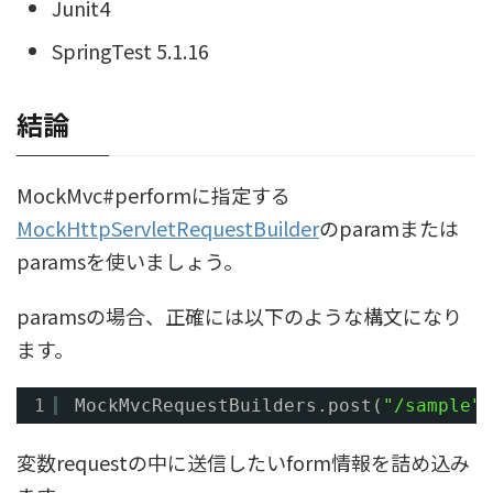
Junit4
SpringTest 5.1.16
結論
MockMvc#performに指定する
MockHttpServletRequestBuilder
のparamまたは
paramsを使いましょう。
paramsの場合、正確には以下のような構文になり
ます。
1
MockMvcRequestBuilders.post(
"/sample"
)
変数requestの中に送信したいform情報を詰め込み