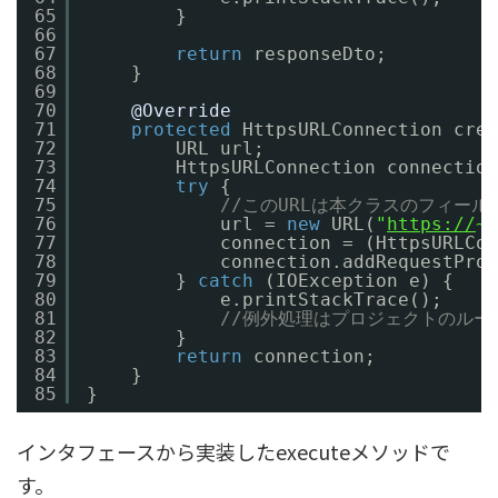
65
}
66
67
return
responseDto;
68
}
69
70
@Override
71
protected
HttpsURLConnection crea
72
URL url;
73
HttpsURLConnection connection
74
try
{
75
//このURLは本クラスのフィール
76
url = 
new
URL(
"
https://
~~
77
connection = (HttpsURLCon
78
connection.addRequestProp
79
} 
catch
(IOException e) {
80
e.printStackTrace();
81
//例外処理はプロジェクトのル
82
}
83
return
connection;
84
}
85
}
インタフェースから実装したexecuteメソッドで
す。