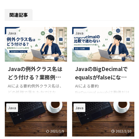
関連記事
Java
Java
2026/7/14
2026/7/24
Javaの例外クラス名は
JavaのBigDecimalで
どう付ける？業務例外
equalsがfalseになる
とシステム例外の命名
理由｜0.0と0.00は
AIによる要約例外クラス名は、
AIによる要約
どの処理で落ちたかではな
BigDecimal.equalsは数値だけ
ルール
compareToで比較す
く、何が成立しなかったかを
でなく小数点以下の桁数を表
る？
表すと使いやすくなります。業
すscaleも比較するため、0.0と
Java
Java
務ルール違反には
0.00はfalseになります。金額
InsufficientStockExceptionの
などを数値として比較するな
ような具体名を、外部APIやDB
らcompareToの結果が0かを確
など技術的な失敗には
認します。ただし、HashSetや
2021/1/9
2022/2/10
ExternalApiTimeoutException
HashMapはequalsとhashCode