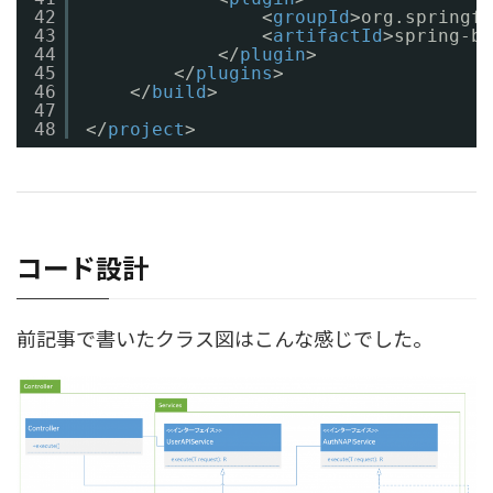
42
<
groupId
>org.springfr
43
<
artifactId
>spring-bo
44
</
plugin
>
45
</
plugins
>
46
</
build
>
47
48
</
project
>
コード設計
前記事で書いたクラス図はこんな感じでした。