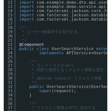
12
import
com.example.demo.dto.api.users
13
import
com.example.demo.service.api.A
14
import
com.fasterxml.jackson.core.Jso
15
import
com.fasterxml.jackson.databin
16
import
com.fasterxml.jackson.databin
17
18
/**
19
* ユーザー検索APIを実行する
20
*
21
*/
22
@Component
23
public
class
UserSearchService 
extend
24
implements
APIService<UserSea
25
26
/**
27
* コンストラクタ<br>
28
* 内部で使用するリクエスト情報を渡す。
29
*
30
* @param request リクエスト情報
31
*/
32
public
UserSearchService(UserSear
33
super
(request);
34
}
35
36
/**
37
* リクエスト情報をAPIに送信する