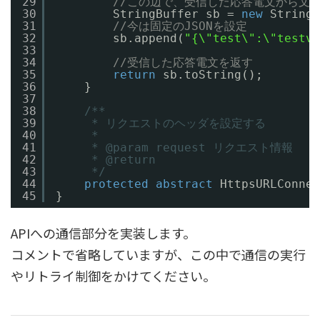
29
//この辺で、受信した応答電文から文
30
StringBuffer sb = 
new
StringB
31
//今は固定のJSONを設定
32
sb.append(
"{\"test\":\"testva
33
34
//受信した応答電文を返す
35
return
sb.toString();
36
}
37
38
/**
39
* リクエストのヘッダを設定する
40
*
41
* @param request リクエスト情報
42
* @return
43
*/
44
protected
abstract
HttpsURLConnec
45
}
APIへの通信部分を実装します。
コメントで省略していますが、この中で通信の実行
やリトライ制御をかけてください。