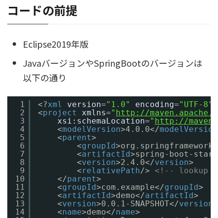
コードの前提
Eclipse2019年版
JavaバージョンやSpringBootのバージョンは
以下の通り
1
<?
xml
version
=
"1.0"
encoding
=
"UTF-8"
?
2
<
project
xmlns
=
"
http://maven.apache.o
3
xsi:schemaLocation
=
"
http://maven.
4
<
modelVersion
>4.0.0</
modelVersion
5
<
parent
>
6
<
groupId
>org.springframework.
7
<
artifactId
>spring-boot-start
8
<
version
>2.4.0</
version
>
9
<
relativePath
/> 
<!-- lookup p
10
</
parent
>
11
<
groupId
>com.example</
groupId
>
12
<
artifactId
>demo</
artifactId
>
13
<
version
>0.0.1-SNAPSHOT</
version
>
14
<
name
>demo</
name
>