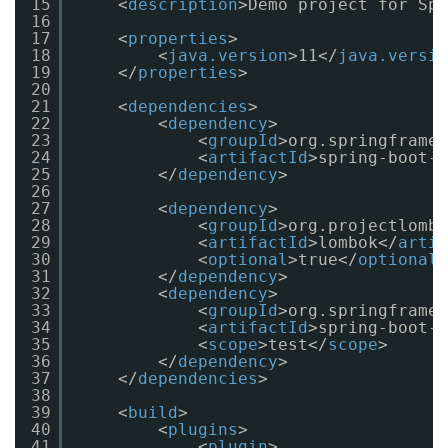
15
<
description
>Demo project for Spr
16
17
<
properties
>
18
<
java.version
>11</
java.versio
19
</
properties
>
20
21
<
dependencies
>
22
<
dependency
>
23
<
groupId
>org.springframew
24
<
artifactId
>spring-boot-s
25
</
dependency
>
26
27
<
dependency
>
28
<
groupId
>org.projectlombo
29
<
artifactId
>lombok</
artif
30
<
optional
>true</
optional
>
31
</
dependency
>
32
<
dependency
>
33
<
groupId
>org.springframew
34
<
artifactId
>spring-boot-s
35
<
scope
>test</
scope
>
36
</
dependency
>
37
</
dependencies
>
38
39
<
build
>
40
<
plugins
>
41
<
plugin
>