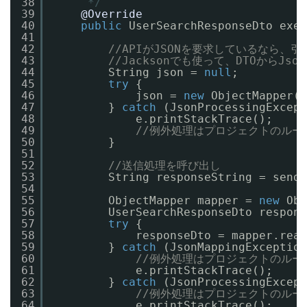
38
*/
39
@Override
40
public
UserSearchResponseDto exec
41
42
//APIがJSONを要求しているなら、引
43
//Jacksonでも使って、DTOからJso
44
String json = 
null
;
45
try
{
46
json = 
new
ObjectMapper()
47
} 
catch
(JsonProcessingExcept
48
e.printStackTrace();
49
//例外処理はプロジェクトのル
50
}
51
52
//送信処理を呼び出し
53
String responseString = send(
54
55
ObjectMapper mapper = 
new
Obj
56
UserSearchResponseDto respons
57
try
{
58
responseDto = mapper.read
59
} 
catch
(JsonMappingException
60
//例外処理はプロジェクトのル
61
e.printStackTrace();
62
} 
catch
(JsonProcessingExcept
63
//例外処理はプロジェクトのル
64
e.printStackTrace();