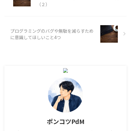
さの観点で整理します。 Java
（２）
のコレクション処理では、同
じ結果を複数の書き方で実現
できます。 初学者が迷いやす
いのは、for文が古くて、
プログラミングのバグや無駄を減らすため
Streamが常に良い書き方に見
に意識してほしいこと4つ
えることです。 この記事のポ
イント 単純な繰り返しは拡張
for文で十分なことが多い 抽
出・変換・集計はStreamが読
みやすい場合がある ...
ポンコツPdM