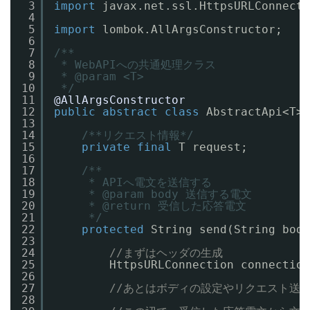
3
import
javax.net.ssl.HttpsURLConnecti
4
5
import
lombok.AllArgsConstructor;
6
7
/**
8
* WebAPIへの共通処理クラス
9
* @param <T>
10
*/
11
@AllArgsConstructor
12
public
abstract
class
AbstractApi<T> 
13
14
/**リクエスト情報*/
15
private
final
T request;
16
17
/**
18
* APIへ電文を送信する
19
* @param body 送信する電文
20
* @return 受信した応答電文
21
*/
22
protected
String send(String body
23
24
//まずはヘッダの生成
25
HttpsURLConnection connection
26
27
//あとはボディの設定やリクエスト送
28