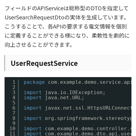
フィールドのAPIServiceは総称型のDTOを指定して
UserSearchRequestDtoの実体を生成しています。
こうすることで、各APIの要求する電文情報を個別
に定義することができる様になり、柔軟性を劇的に
向上させることができます。
UserRequestService
1
package
com.example.demo.service.api.
2
3
import
java.io.IOException;
4
import
java.net.URL;
5
6
import
javax.net.ssl.HttpsURLConnecti
7
8
import
org.springframework.stereotype
9
10
import
com.example.demo.controller.se
11
import
com.example.demo.dto.api.user