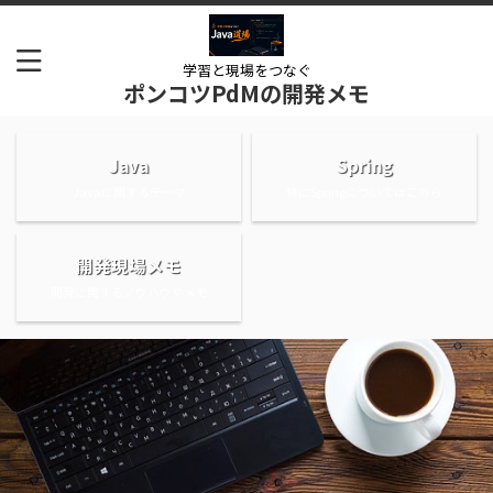
学習と現場をつなぐ
ポンコツPdMの開発メモ
Java
Spring
Javaに関するテーマ
特にSpringについてはこちら
開発現場メモ
開発に関するノウハウやメモ