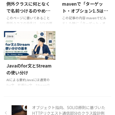
例外クラスに何となく
mavenで「ターゲッ
のような原因が分かる名前を
を使うため、compareToへ置
付けます。BusinessException
き換えればすべて解決するわけ
で名前つけるのやめよ
ト・オプション1.5は現
やSystemExceptionだけで済
ではありません。入力・保
うぜ
在サポートされていま
このページに書いてあること
この記事の内容 mavenでビル
ませず、呼び出し側が判断でき
存・表示のどこで桁数を統一
例外クラスの命名は、SOLID原
ドした時に「ターゲット・オ
せん。」に対処する
る粒度を残すことが重要です。
するかを業務ルールとして決
則などと合わせてプロジェク
プション1.5は現在サポートさ
業務システムでは、在庫不
めることが重要です。 販売管
トのクラス分割の方針に合わ
れていません。」が出た
Java
足、二重申請、締め日超過、
理や請求、会計連携などの業
せて決定するといい感じにな
mavenでビルドした時に「ソ
外部AP ...
務システムでは、小数 ...
りますので、その説明。 例外
ース・オプション5は現在サポ
クラス名の命名どうする問題
ートされていません。」が出
大抵のプロジェクトでは命名
た私の環境に於いてこれらを
2026/7/2
規則ってあってないようなもん
解決した方法をメモ Mavenと
Javaのfor文とStream
で、特にプロジェクトが炎上し
ビルドで違うJavaのバージョ
だすとエライことになります。
ンを使っていると発生 新しく
の使い分け
皆さんは例外クラスの名前づ
gitからプロジェクトをロード
AIによる要約Javaには通常の
けについて何か軸は持ってます
してEclipseにインポート後に
for文、拡張for文、Streamな
か？プロジェクトのルールに
mavenのビルドをしてみると
ど複数の繰り返し処理があり
従うという人もいると思うの
エラー [ERROR] Failed to
ます。どれが正解かは場面によ
ですが、私が言っているのはそ
execute goal
ります。この記事では、初学者
うではなくて、 プロジェクト
org.apache.maven. ...
が迷いやすい使い分けを、現
オブジェクト指向、SOLID原則に基づいた
のルールが無かった場合、参
場の可読性とデバッグしやす
HTTPリクエスト通信部分のクラス設計例
考にするものもな ...