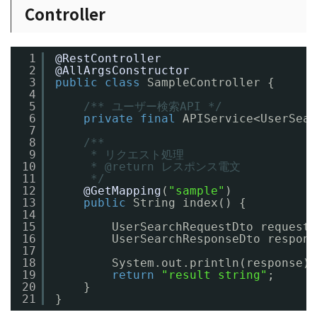
Controller
1
@RestController
2
@AllArgsConstructor
3
public
class
SampleController {
4
5
/** ユーザー検索API */
6
private
final
APIService<UserSear
7
8
/**
9
* リクエスト処理
10
* @return レスポンス電文
11
*/
12
@GetMapping
(
"sample"
)
13
public
String index() {
14
15
UserSearchRequestDto request 
16
UserSearchResponseDto respons
17
18
System.out.println(response);
19
return
"result string"
;
20
}
21
}